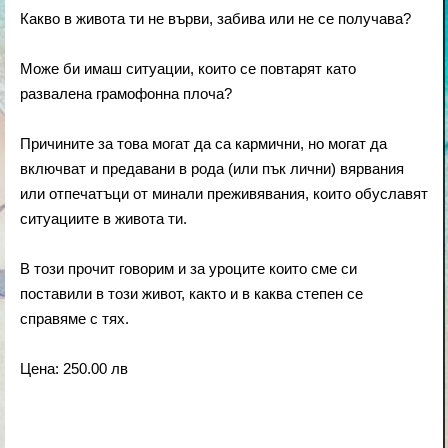
Какво в живота ти не върви, забива или не се получава?
Може би имаш ситуации, които се повтарят като
развалена грамофонна плоча?
Причините за това могат да са кармични, но могат да
включват и предавани в рода (или пък лични) вярвания
или отпечатъци от минали преживявания, които обуславят
ситуациите в живота ти.
В този прочит говорим и за уроците които сме си
поставили в този живот, както и в каква степен се
справяме с тях.
Цена: 250.00 лв