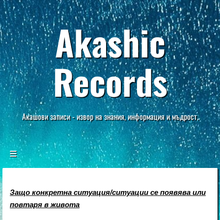
Akashic
Records
Акашови записи - извор на знания, информация и мъдрост.
Защо конкретна ситуация/ситуации се появява или
повтаря в живота